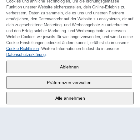
Cookies und ähnliche Technologien, um die ordnungsgemässe
Funktion unserer Website sicherzustellen, dein Online-Erlebnis zu
verbessern, Daten zu sammeln, die es uns und unseren Partnern
ermöglichen, den Datenverkehr auf der Website zu analysieren, dir auf
dich zugeschnittene Marketing- und Werbeangebote zu unterbreiten
und den Erfolg solcher Marketing- und Werbeangebote zu messen.
Welche Cookies wir jeweils für wie lange verwenden, und wie du deine
Cookie-Einstellungen jederzeit ändern kannst, erfährst du in unserer
Cookie-Richtlinien
. Weitere Informationen findest du in unserer
FRANÇAIS
Datenschutzerklärung
.
Wander AG
,
Ablehnen
Fabrikstrasse 10
,
3176 Neuenegg
Präferenzen verwalten
Mo - Fr
9:00 - 12:00 Uhr
Alle annehmen
Tel.
+4131 377 21 11
E-Mail
info@wander.ch