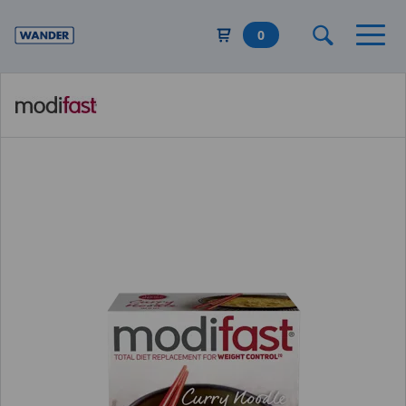
Direkt
zum
0
Inhalt