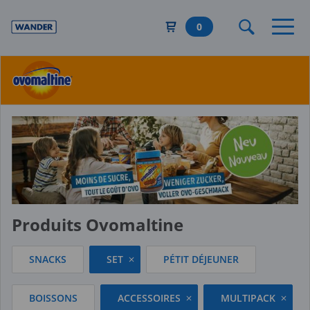
Aller
au
0
contenu
principal
Produits Ovomaltine
SNACKS
SET
PÉTIT DÉJEUNER
BOISSONS
ACCESSOIRES
MULTIPACK