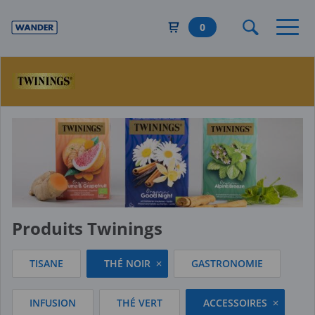
Aller
au
0
contenu
principal
Produits Twinings
TISANE
THÉ NOIR
GASTRONOMIE
INFUSION
THÉ VERT
ACCESSOIRES