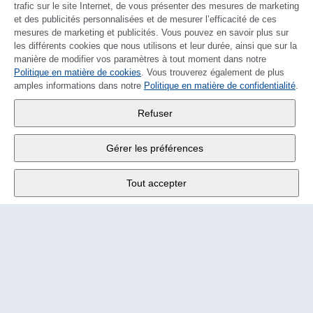
trafic sur le site Internet, de vous présenter des mesures de marketing
et des publicités personnalisées et de mesurer l’efficacité de ces
mesures de marketing et publicités. Vous pouvez en savoir plus sur
les différents cookies que nous utilisons et leur durée, ainsi que sur la
manière de modifier vos paramètres à tout moment dans notre
Politique en matière de cookies
DEUTSCH
. Vous trouverez également de plus
amples informations dans notre
Politique en matière de confidentialité
.
Wander SA
,
Refuser
Fabrikstrasse 10
,
3176 Neuenegg
Gérer les préférences
Lu - Ve
9:00 - 12:00 h
Tout accepter
Tél.
+4131 377 21 11
E-Mail
info@wander.ch
Conditions de commande et de livraison