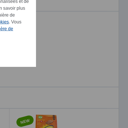
nnalisées et de
n savoir plus
nière de
okies
. Vous
ière de
NEW
NEW