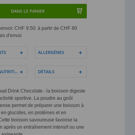
DANS LE PANIER
'envoi: CHF 9.50: à partir de CHF 80
ais d'envoi
NTS
ALLERGÈNES
NUTRITIVES
DÉTAILS
oad Drink Chocolate - la boisson digeste
ctivité sportive. La poudre au goût
tense permet de préparer une boisson à
r en glucides, en protéines et en
Cette boisson savoureuse favorise la
n après un entraînement intensif ou une
 exigeante.