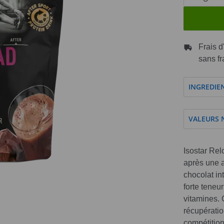
Frais d
sans fr
INGREDIE
VALEURS 
Isostar Rel
après une a
chocolat in
forte teneu
vitamines. 
récupératio
compétition