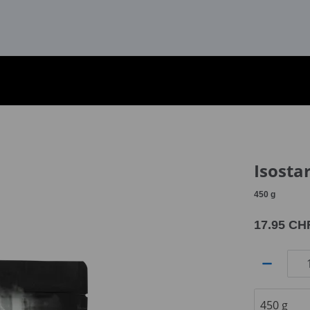
Isosta
450
g
17.95 CH
Quantité