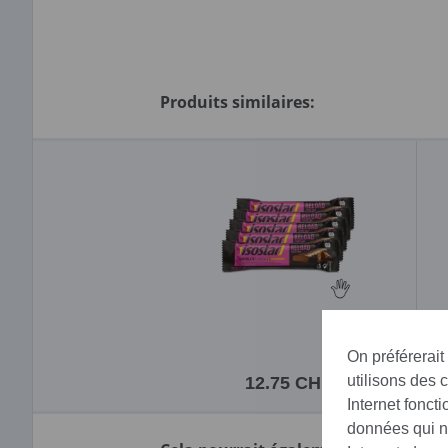
Produits similaires:
On préférerait
utilisons des 
12.75 CHF
Internet fonct
données qui no