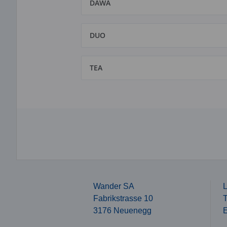
DAWA
DUO
TEA
Wander SA
L
Fabrikstrasse 10
T
3176 Neuenegg
E