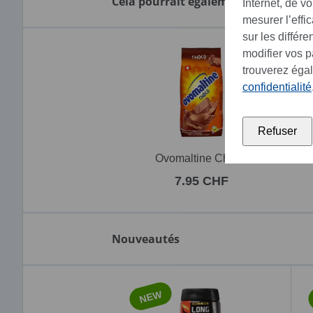
Cela pourrait également vous intére
Internet, de v
mesurer l’effi
sur les différ
modifier vos 
trouverez éga
confidentialité
Refuser
Ovomaltine Choco
7.95 CHF
Nouveautés
NEW