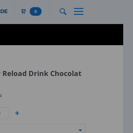
DE
0
r Reload Drink Chocolat
F