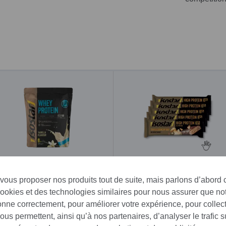
Isostar Whey Protein Vanille
570 g
 vous proposer nos produits tout de suite, mais parlons d’abord
cookies et des technologies similaires pour nous assurer que not
39.90 CHF
14.75 CHF
ionne correctement, pour améliorer votre expérience, pour collec
us permettent, ainsi qu’à nos partenaires, d’analyser le trafic su