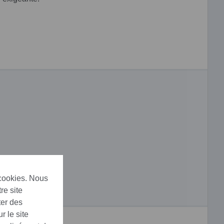
 cookies. Nous
re site
ter des
r le site