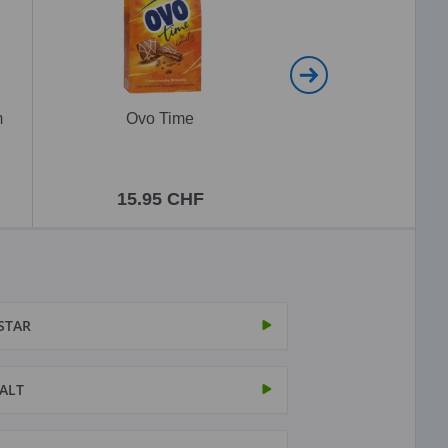
m
Ovo Time
Ovomaltine Choco
Travel
15.95 CHF
5.95 CH
STAR
ALT