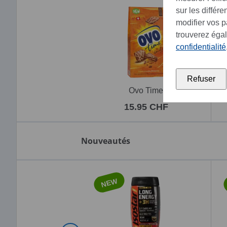
sur les différ
modifier vos 
trouverez éga
confidentialité
Refuser
Ovo Time
15.95 CHF
Nouveautés
NEW