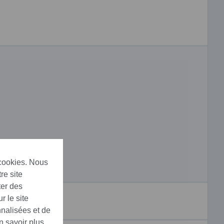
 cookies. Nous
re site
ter des
r le site
nnalisées et de
n savoir plus