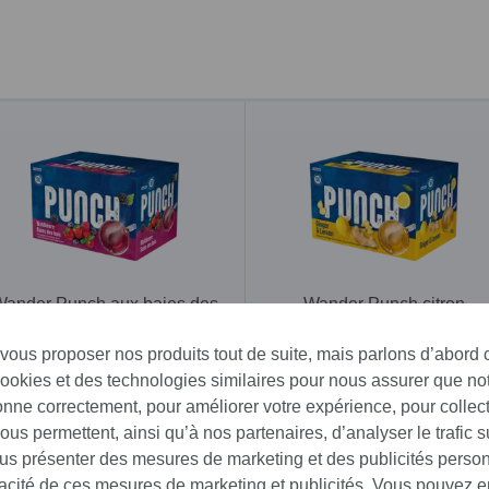
ander Punch aux baies des
Wander Punch citron
bois 50 x 22 g
gingembre 50 x 22 g
 vous proposer nos produits tout de suite, mais parlons d’abord
33.90 CHF
33.90 CHF
cookies et des technologies similaires pour nous assurer que not
ionne correctement, pour améliorer votre expérience, pour collec
us permettent, ainsi qu’à nos partenaires, d’analyser le trafic su
sser:
ous présenter des mesures de marketing et des publicités perso
cacité de ces mesures de marketing et publicités. Vous pouvez e