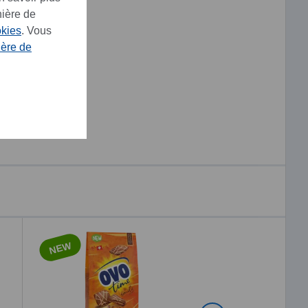
nière de
okies
. Vous
ière de
NEW
NEW