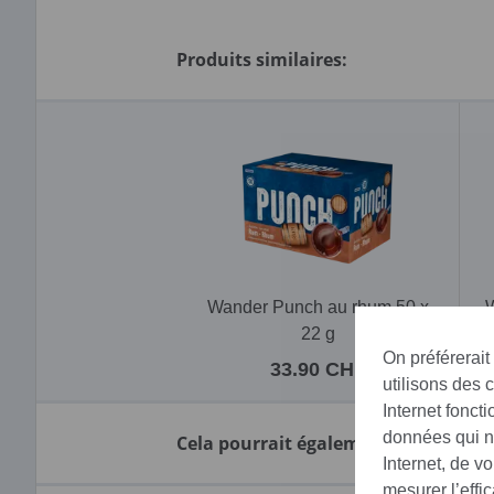
Produits similaires:
Wander Punch au rhum 50 x
W
22 g
On préférerait
33.90 CHF
utilisons des 
Internet fonct
données qui no
Cela pourrait également vous intére
Internet, de v
mesurer l’effi