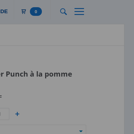
DE
0
r Punch à la pomme
F