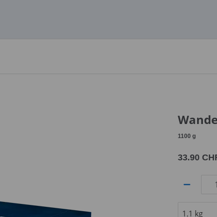
Wande
1100
g
33.90 CH
Quantité