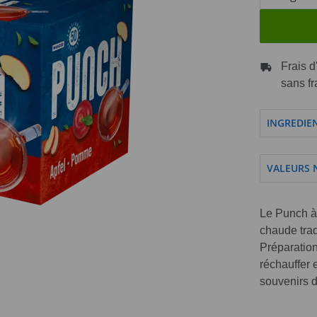
Frais d
sans fr
INGREDIE
VALEURS 
Le Punch à
chaude trad
Préparation
réchauffer e
souvenirs d