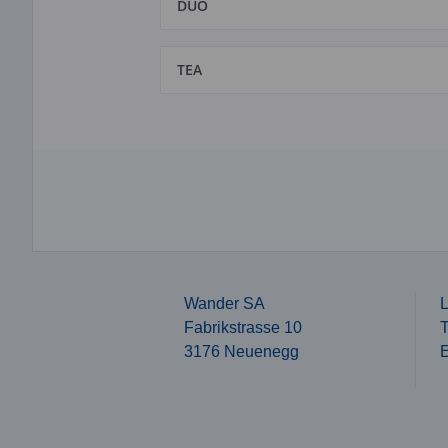
DUO
TEA
Wander SA
L
Fabrikstrasse 10
T
3176 Neuenegg
E