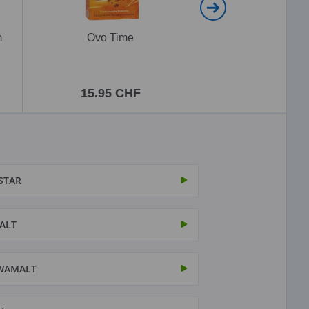
m
Ovo Time
Ovomaltine Choco
Travel
15.95 CHF
5.95 CH
STAR
ALT
WAMALT