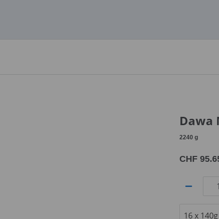
Dawa 
2240
g
CHF 95.6
Anzahl