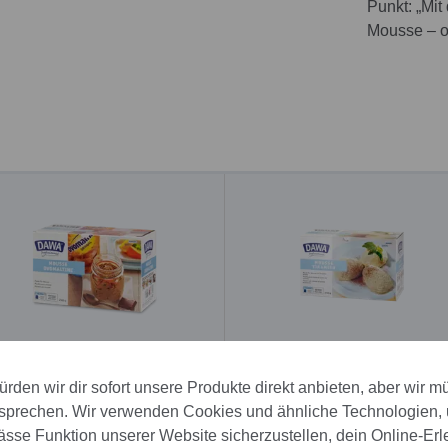
Punkt: „Mit
Mousse – ob
awa Mousse Ovomaltine 16 x
Dawa Mousse Tiramisu 16 
160 g
170g
rden wir dir sofort unsere Produkte direkt anbieten, aber wir m
sprechen. Wir verwenden Cookies und ähnliche Technologien,
CHF 102.75
CHF 102.90
se Funktion unserer Website sicherzustellen, dein Online-Erl