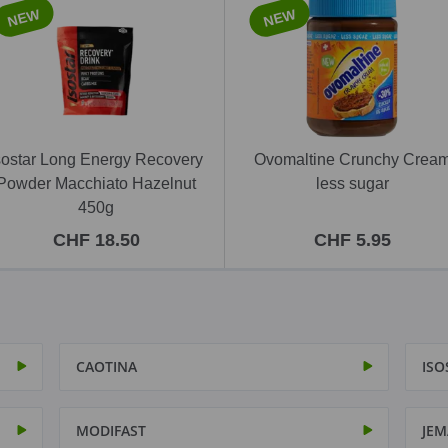
NEW
NEW
sostar Long Energy Recovery
Ovomaltine Crunchy Crea
Powder Macchiato Hazelnut
less sugar
450g
CHF 18.50
CHF 5.95
CAOTINA
ISO
MODIFAST
JEM