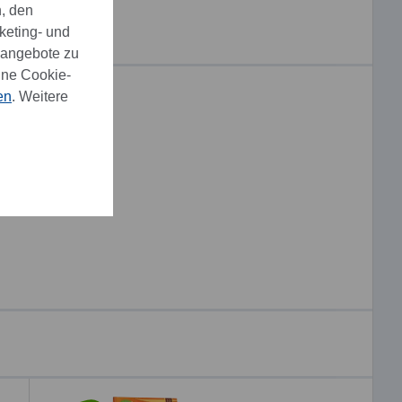
, den
keting- und
eangebote zu
ine Cookie-
en
. Weitere