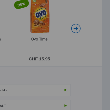
NEW
NEW
m
Ovo Time
Ovomaltine Schok
Travel
CHF 15.95
CHF 5.9
STAR
ALT