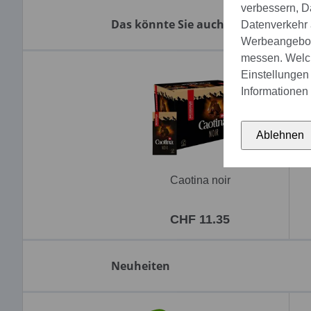
verbessern, D
Das könnte Sie auch interessieren:
Datenverkehr a
Werbeangebote
messen. Welch
Einstellungen 
Informationen 
Ablehnen
Caotina noir
CHF 11.35
Neuheiten