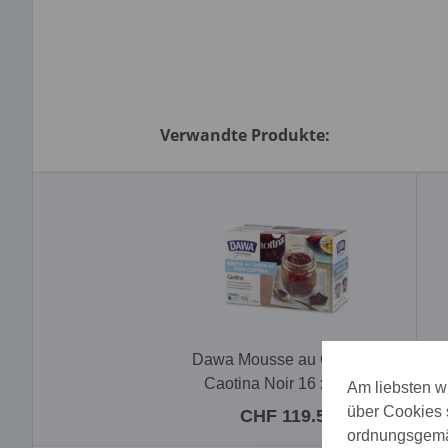
Verwandte Produkte:
Dawa Mousse au Chocolat
D
Caotina Noir 16 x 160 g
Am liebsten wü
über Cookies 
CHF 119.50
ordnungsgemäs