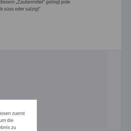
 diesem „Zaubermittel“ gelingt jede
 süss oder salzig!“
x
üssen zuerst
 um die
ebnis zu