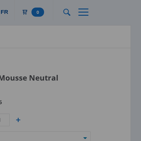
FR
0
Mousse Neutral
5